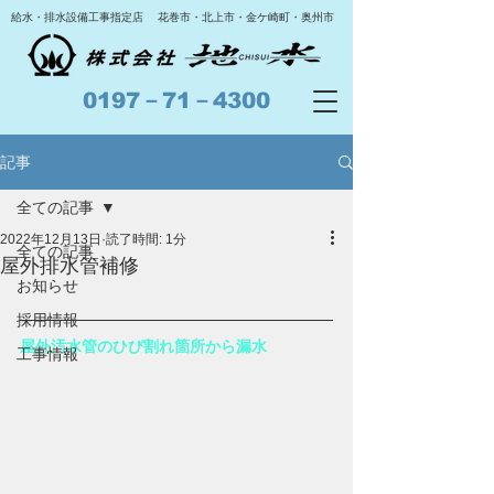
給水・排水設備工事指定店
​花巻市・北上市・金ケ崎町・奥州市
0197－71－4300
記事
全ての記事
2022年12月13日
読了時間: 1分
全ての記事
屋外排水管補修
お知らせ
採用情報
屋外汚水管のひび割れ箇所から漏水
工事情報