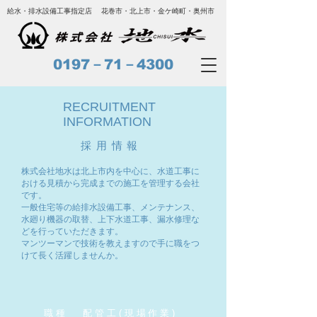
給水・排水設備工事指定店
​花巻市・北上市・金ケ崎町・奥州市
0197－71－4300
RECRUITMENT
INFORMATION
​採用情報
株式会社地水は北上市内を中心に、水道工事に
おける見積から完成までの施工を管理する会社
です。
一般住宅等の給排水設備工事、メンテナンス、
水廻り機器の取替、上下水道工事、漏水修理な
どを行っていただきます。
マンツーマンで技術を教えますので手に職をつ
けて長く活躍しませんか。
​職種
​配管工(現場作業)