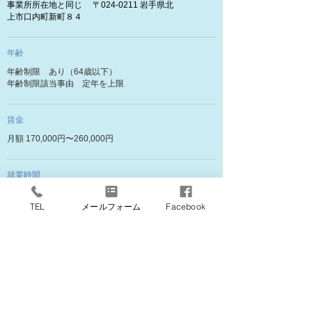
事業所所在地と同じ 〒024-0211 岩手県北
上市口内町新町８４
​年齢
年齢制限 あり（64歳以下）
年齢制限該当事由 定年を上限
​賃金
月額 170,000円〜260,000円
​就業時間
8：00 〜 17：00
TEL
メールフォーム
Facebook
​休日
土 日 祝日 その他
​週休二日制 毎週
​６ヶ月経過後の年次有給休暇日数１０日
​採用人数